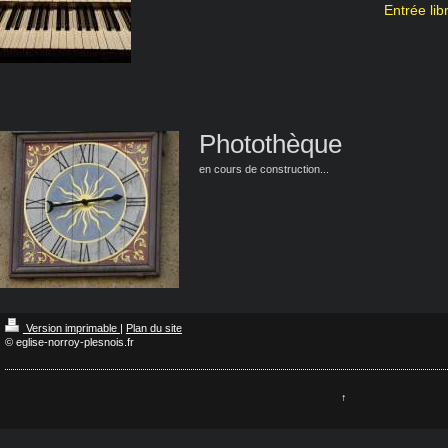
Entrée li
Photothèque
en cours de construction...
Version imprimable
|
Plan du site
© eglise-norroy-plesnois.fr
↑