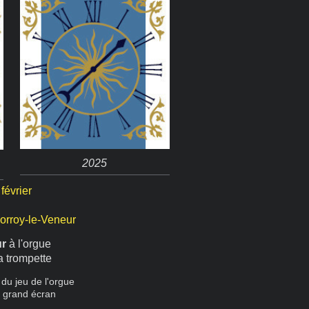
2025
février
Norroy-le-Veneur
ur
à l'orgue
a trompette
du jeu de l'orgue
ur grand écran