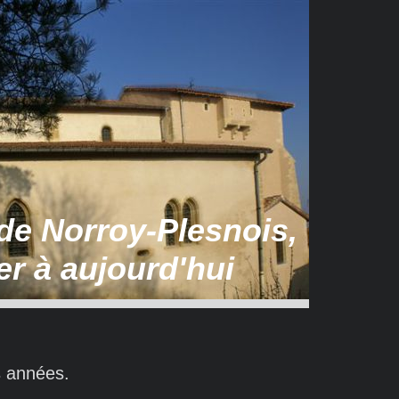
 de Norroy-Plesnois,
er à aujourd'hui
es années.