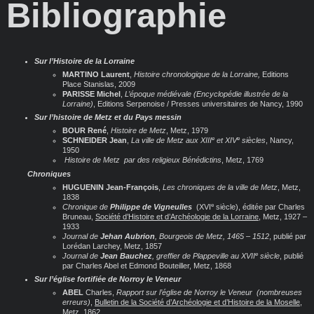
Bibliographie
Sur l’Histoire de la Lorraine
MARTINO Laurent
,
Histoire chronologique de la Lorraine,
Editions
Place Stanislas, 2009
PARISSE Michel
,
L’époque médiévale (Encyclopédie illustrée de la
Lorraine)
, Editions Serpenoise / Presses universitaires de Nancy, 1990
Sur l’histoire de Metz et du Pays messin
BOUR René
,
Histoire de Metz
, Metz, 1979
e
e
SCHNEIDER Jean
,
La ville de Metz aux XIII
et XIV
siècles
, Nancy,
1950
Histoire de Metz par des religieux Bénédictins
, Metz, 1769
​
Chroniques
HUGUENIN Jean-François
,
Les chroniques de la ville de Metz
, Metz,
1838
e
Chronique de
Philippe de Vigneulles
(XVI
siècle), éditée par Charles
Bruneau,
Société d’Histoire et d’Archéologie de la Lorraine
, Metz, 1927 –
1933
Journal de
Jehan Aubrion
, Bourgeois de Metz, 1465 – 1512
, publié par
Lorédan Larchey, Metz, 1857
e
Journal de
Jean Bauchez
, greffier de Plappeville au XVII
siècle
, publié
par Charles Abel et Edmond Bouteiller, Metz, 1868
Sur l’église fortifiée de Norroy le Veneur
ABEL
Charles,
Rapport sur l’église de Norroy le Veneur
(nombreuses
erreurs)
,
Bulletin de la Société d’Archéologie et d’Histoire de la Moselle
,
Metz, 1862