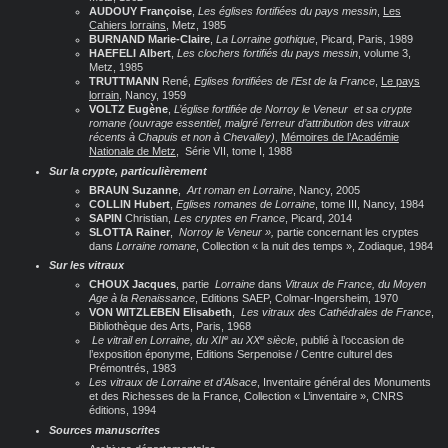
AUDOUY Françoise
,
Les églises fortifiées du pays messin
,
Les
Cahiers lorrains
, Metz, 1985
BURNAND Marie-Claire
,
La Lorraine gothique
, Picard, Paris, 1989
HAEFELI Albert
,
Les clochers fortifiés du pays messin
, volume 3,
Metz, 1985
TRUTTMANN
René,
Eglises fortifiées de l’Est de la France
,
Le pays
lorrain
, Nancy, 1959
VOLTZ Eugène
,
L’église fortifiée de Norroy le Veneur et sa crypte
romane
(ouvrage essentiel, malgré l’erreur d’attribution des vitraux
récents à Chapuis et non à Chevalley)
,
Mémoires de l’Académie
Nationale de Metz
, Série VII, tome I, 1988
Sur la crypte, particulièrement
BRAUN Suzanne
,
Art roman en Lorraine
, Nancy, 2005
COLLIN Hubert
,
Eglises romanes de Lorraine
, tome III, Nancy, 1984
SAPIN
Christian,
Les cryptes en France
, Picard, 2014
SLOTTA Rainer
,
Norroy le Veneur »,
partie concernant les cryptes
dans
Lorraine romane
, Collection « la nuit des temps », Zodiaque, 1984
Sur les vitraux
CHOUX Jacques
, partie
Lorraine
dans
Vitraux de France, du Moyen
Age à la Renaissance
, Editions SAEP, Colmar-Ingersheim, 1970
VON WITZLEBEN Elisabeth
,
Les vitraux des Cathédrales de France
,
Bibliothèque des Arts, Paris, 1968
e
e
Le vitrail en Lorraine, du XII
au XX
siècle
, publié à l’occasion de
l’exposition éponyme, Editions Serpenoise / Centre culturel des
Prémontrés, 1983
Les vitraux de Lorraine et d’Alsace
, Inventaire général des Monuments
et des Richesses de la France, Collection « L’inventaire », CNRS
éditions, 1994
Sources manuscrites