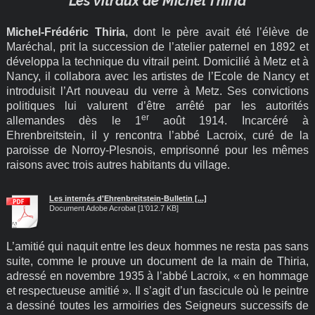
Les vitraux de Michel Thiria
Michel-Frédéric Thiria
, dont le père avait été l’élève de
Maréchal, prit la succession de l’atelier paternel en 1892 et
développa la technique du vitrail peint. Domicilié à Metz et à
Nancy, il collabora avec les artistes de l’Ecole de Nancy et
introduisit l’Art nouveau du verre à Metz. Ses convictions
politiques lui valurent d’être arrêté par les autorités
er
allemandes dès le 1
août 1914. Incarcéré à
Ehrenbreitstein, il y rencontra l’abbé Lacroix, curé de la
paroisse de Norroy-Plesnois, emprisonné pour les mêmes
raisons avec trois autres habitants du village.
Les internés d'Ehrenbreitstein-Bulletin [...]
Document Adobe Acrobat [1'012.7 KB]
L’amitié qui naquit entre les deux hommes ne resta pas sans
suite, comme le prouve un document de la main de Thiria,
adressé en novembre 1935 à l’abbé Lacroix, « en hommage
et respectueuse amitié ». Il s’agit d’un fascicule où le peintre
a dessiné toutes les armoiries des Seigneurs successifs de