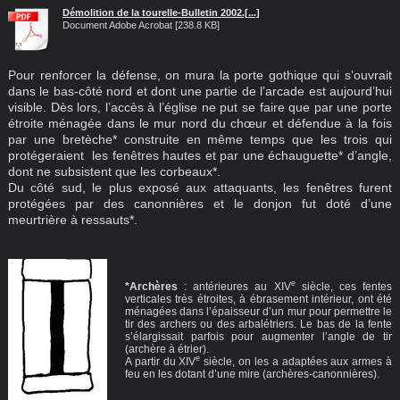
Démolition de la tourelle-Bulletin 2002.[...]
Document Adobe Acrobat [238.8 KB]
Pour renforcer la défense, on mura la porte gothique qui s’ouvrait
dans le bas-côté nord et dont une partie de l’arcade est aujourd’hui
visible. Dès lors, l’accès à l’église ne put se faire que par une porte
étroite ménagée dans le mur nord du chœur et défendue à la fois
par une bretèche* construite en même temps que les trois qui
protégeraient les fenêtres hautes et par une échauguette* d’angle,
dont ne subsistent que les corbeaux*.
Du côté sud, le plus exposé aux attaquants, les fenêtres furent
protégées par des canonnières et le donjon fut doté d’une
meurtrière à ressauts*.
e
*Archères
: antérieures au XIV
siècle, ces fentes
verticales très étroites, à ébrasement intérieur, ont été
ménagées dans l’épaisseur d’un mur pour permettre le
tir des archers ou des arbalétriers. Le bas de la fente
s’élargissait parfois pour augmenter l’angle de tir
(archère à étrier).
e
A partir du XIV
siècle, on les a adaptées aux armes à
feu en les dotant d’une mire (archères-canonnières).