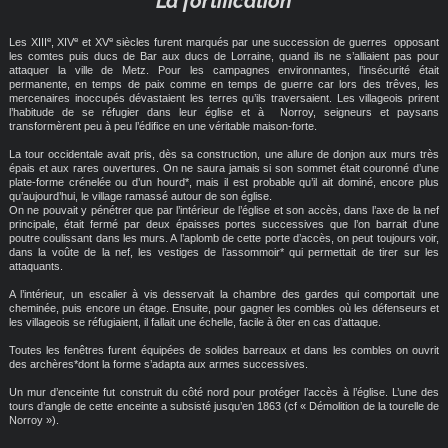
La fortification
e
e
e
Les XIII
, XIV
et XV
siècles furent marqués par une succession de guerres opposant
les comtes puis ducs de Bar aux ducs de Lorraine, quand ils ne s’alliaient pas pour
attaquer la ville de Metz. Pour les campagnes environnantes, l’insécurité était
permanente, en temps de paix comme en temps de guerre car lors des trêves, les
mercenaires inoccupés dévastaient les terres qu’ils traversaient. Les villageois prirent
l’habitude de se réfugier dans leur église et à Norroy, seigneurs et paysans
transformèrent peu à peu l’édifice en une véritable maison-forte.
La tour occidentale avait pris, dès sa construction, une allure de donjon aux murs très
épais et aux rares ouvertures. On ne saura jamais si son sommet était couronné d’une
plate-forme crénelée ou d’un hourd*, mais il est probable qu’il ait dominé, encore plus
qu’aujourd’hui, le village ramassé autour de son église.
On ne pouvait y pénétrer que par l’intérieur de l’église et son accès, dans l’axe de la nef
principale, était fermé par deux épaisses portes successives que l’on barrait d’une
poutre coulissant dans les murs. A l’aplomb de cette porte d’accès, on peut toujours voir,
dans la voûte de la nef, les vestiges de l’assommoir* qui permettait de tirer sur les
attaquants.
A l’intérieur, un escalier à vis desservait la chambre des gardes qui comportait une
cheminée, puis encore un étage. Ensuite, pour gagner les combles où les défenseurs et
les villageois se réfugiaient, il fallait une échelle, facile à ôter en cas d’attaque.
Toutes les fenêtres furent équipées de solides barreaux et dans les combles on ouvrit
des archères*dont la forme s’adapta aux armes successives.
Un mur d’enceinte fut construit du côté nord pour protéger l’accès à l’église. L’une des
tours d’angle de cette enceinte a subsisté jusqu’en 1863 (cf « Démolition de la tourelle de
Norroy »).