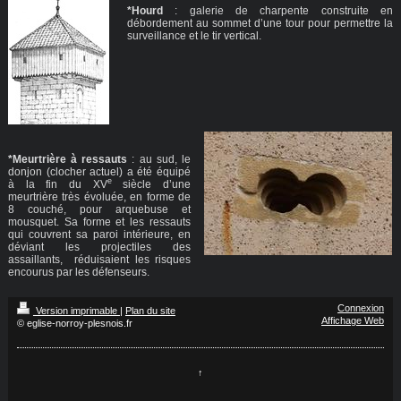
*Hourd
: galerie de charpente construite en
débordement au sommet d’une tour pour permettre la
surveillance et le tir vertical.
*Meurtrière à ressauts
: au sud, le
donjon (clocher actuel) a été équipé
e
à la fin du XV
siècle d’une
meurtrière très évoluée, en forme de
8 couché, pour arquebuse et
mousquet. Sa forme et les ressauts
qui couvrent sa paroi intérieure, en
déviant les projectiles des
assaillants, réduisaient les risques
encourus par les défenseurs.
Connexion
Version imprimable
|
Plan du site
Affichage Web
© eglise-norroy-plesnois.fr
↑